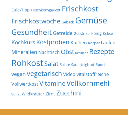
Frischkost
Eule-Tipp
Frischkorngericht
Gemüse
Frischkostwoche
Gebäck
Gesundheit
Getreide
Honig
Getränke
Kekse
Kostproben
Kochkurs
Kuchen
Laufen
Körper
Rezepte
Obst
Mineralien
Nachtisch
Resilienz
Rohkost
Salat
Salate
Sauerteigbrot
Sport
vegetarisch
vegan
Video
vitalstoffreiche
Vollkornmehl
Vitamine
Vollwertkost
Zucchini
Zimt
Wildkräuter
Vorrat