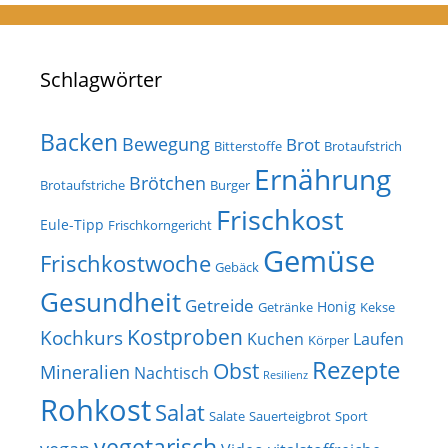
Schlagwörter
Backen
Bewegung
Brot
Bitterstoffe
Brotaufstrich
Ernährung
Brötchen
Brotaufstriche
Burger
Frischkost
Eule-Tipp
Frischkorngericht
Gemüse
Frischkostwoche
Gebäck
Gesundheit
Getreide
Honig
Getränke
Kekse
Kostproben
Kochkurs
Kuchen
Laufen
Körper
Rezepte
Obst
Mineralien
Nachtisch
Resilienz
Rohkost
Salat
Salate
Sauerteigbrot
Sport
vegetarisch