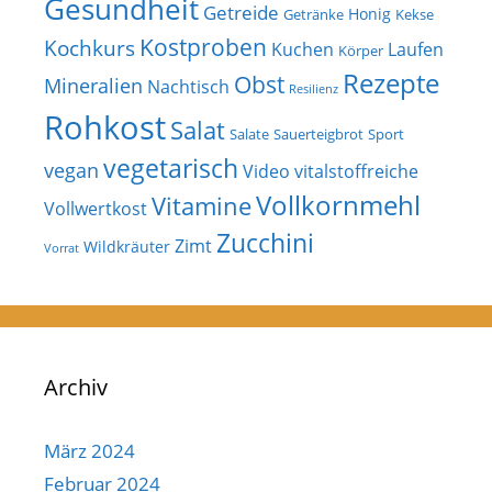
Gesundheit
Getreide
Honig
Getränke
Kekse
Kostproben
Kochkurs
Kuchen
Laufen
Körper
Rezepte
Obst
Mineralien
Nachtisch
Resilienz
Rohkost
Salat
Salate
Sauerteigbrot
Sport
vegetarisch
vegan
Video
vitalstoffreiche
Vollkornmehl
Vitamine
Vollwertkost
Zucchini
Zimt
Wildkräuter
Vorrat
Archiv
März 2024
Februar 2024