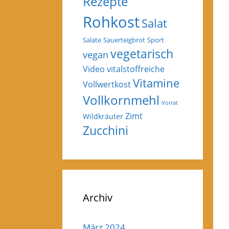
Rezepte
Rohkost
Salat
Salate
Sauerteigbrot
Sport
vegetarisch
vegan
Video
vitalstoffreiche
Vitamine
Vollwertkost
Vollkornmehl
Vorrat
Zimt
Wildkräuter
Zucchini
Archiv
März 2024