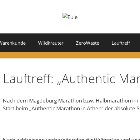
Warenkunde
Wildkräuter
ZeroWaste
Lauftreff
Lauftreff: „Authentic Ma
Nach dem Magdeburg Marathon bzw. Halbmarathon im O
Start beim „Authentic Marathon in Athen“ der absolute 
Nach zahlreichen vorbereitenden Wettkämpfen und unzä