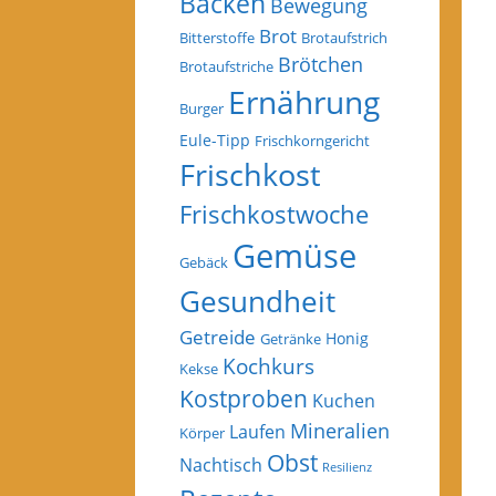
Backen
Bewegung
Brot
Bitterstoffe
Brotaufstrich
Brötchen
Brotaufstriche
Ernährung
Burger
Eule-Tipp
Frischkorngericht
Frischkost
Frischkostwoche
Gemüse
Gebäck
Gesundheit
Getreide
Honig
Getränke
Kochkurs
Kekse
Kostproben
Kuchen
Mineralien
Laufen
Körper
Obst
Nachtisch
Resilienz