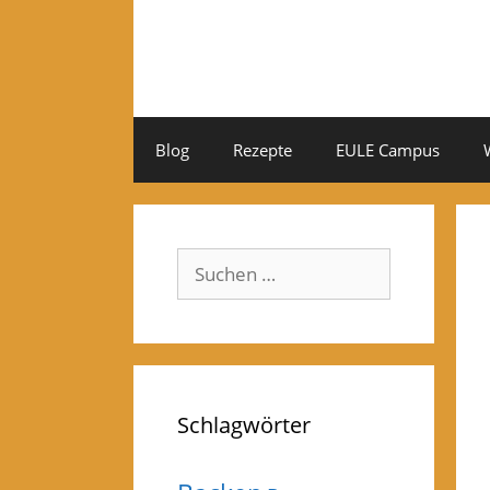
Zum
Inhalt
springen
Blog
Rezepte
EULE Campus
Suchen
nach:
Schlagwörter