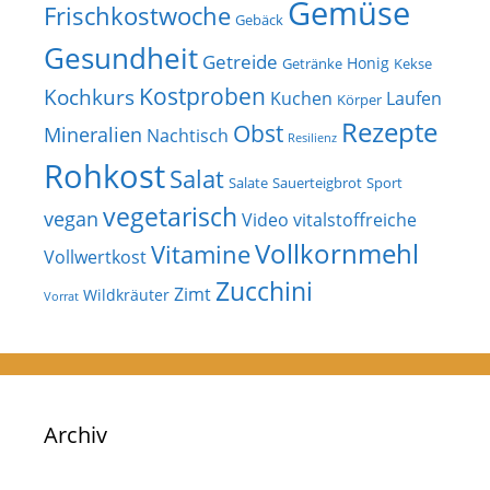
Gemüse
Frischkostwoche
Gebäck
Gesundheit
Getreide
Honig
Getränke
Kekse
Kostproben
Kochkurs
Kuchen
Laufen
Körper
Rezepte
Obst
Mineralien
Nachtisch
Resilienz
Rohkost
Salat
Salate
Sauerteigbrot
Sport
vegetarisch
vegan
Video
vitalstoffreiche
Vollkornmehl
Vitamine
Vollwertkost
Zucchini
Zimt
Wildkräuter
Vorrat
Archiv