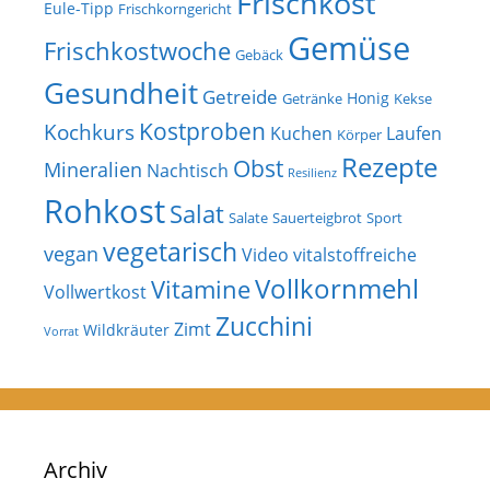
Frischkost
Eule-Tipp
Frischkorngericht
Gemüse
Frischkostwoche
Gebäck
Gesundheit
Getreide
Honig
Getränke
Kekse
Kostproben
Kochkurs
Kuchen
Laufen
Körper
Rezepte
Obst
Mineralien
Nachtisch
Resilienz
Rohkost
Salat
Salate
Sauerteigbrot
Sport
vegetarisch
vegan
Video
vitalstoffreiche
Vollkornmehl
Vitamine
Vollwertkost
Zucchini
Zimt
Wildkräuter
Vorrat
Archiv