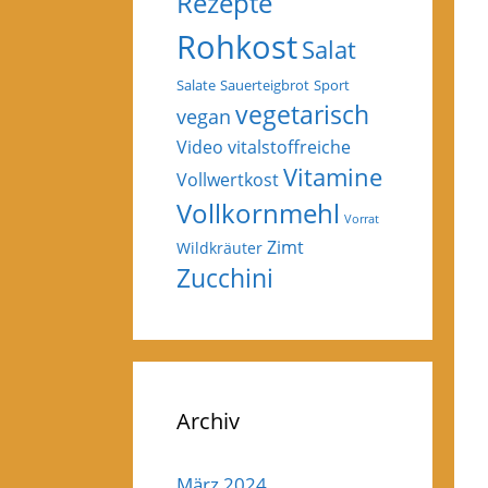
Rezepte
Rohkost
Salat
Salate
Sauerteigbrot
Sport
vegetarisch
vegan
Video
vitalstoffreiche
Vitamine
Vollwertkost
Vollkornmehl
Vorrat
Zimt
Wildkräuter
Zucchini
Archiv
März 2024