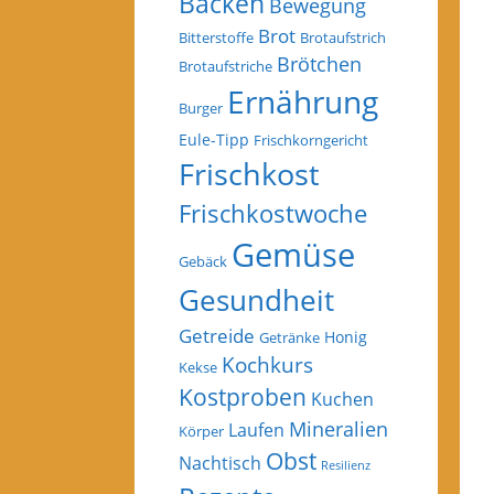
Backen
Bewegung
Brot
Bitterstoffe
Brotaufstrich
Brötchen
Brotaufstriche
Ernährung
Burger
Eule-Tipp
Frischkorngericht
Frischkost
Frischkostwoche
Gemüse
Gebäck
Gesundheit
Getreide
Honig
Getränke
Kochkurs
Kekse
Kostproben
Kuchen
Mineralien
Laufen
Körper
Obst
Nachtisch
Resilienz