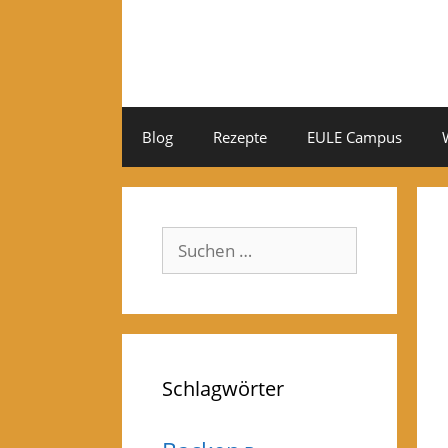
Zum
Inhalt
springen
Blog
Rezepte
EULE Campus
Suchen
nach:
Schlagwörter