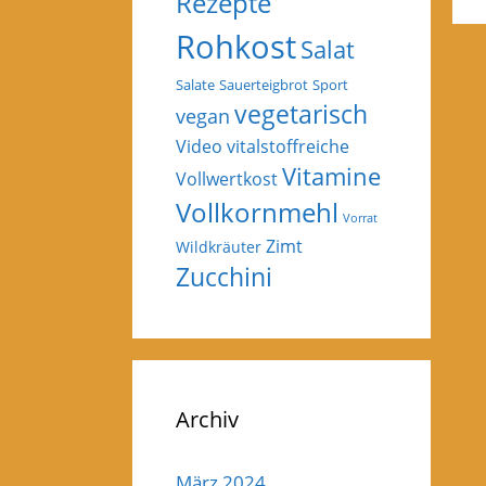
Rezepte
Rohkost
Salat
Salate
Sauerteigbrot
Sport
vegetarisch
vegan
Video
vitalstoffreiche
Vitamine
Vollwertkost
Vollkornmehl
Vorrat
Zimt
Wildkräuter
Zucchini
Archiv
März 2024