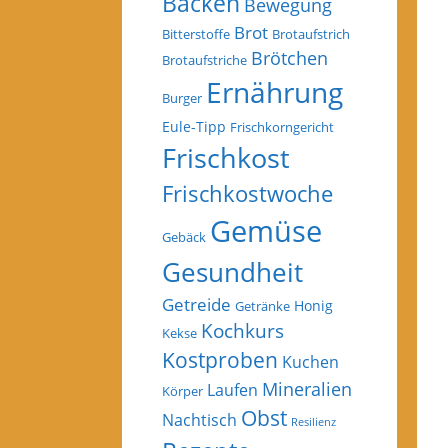
Backen
Bewegung
Brot
Bitterstoffe
Brotaufstrich
Brötchen
Brotaufstriche
Ernährung
Burger
Eule-Tipp
Frischkorngericht
Frischkost
Frischkostwoche
Gemüse
Gebäck
Gesundheit
Getreide
Honig
Getränke
Kochkurs
Kekse
Kostproben
Kuchen
Mineralien
Laufen
Körper
Obst
Nachtisch
Resilienz