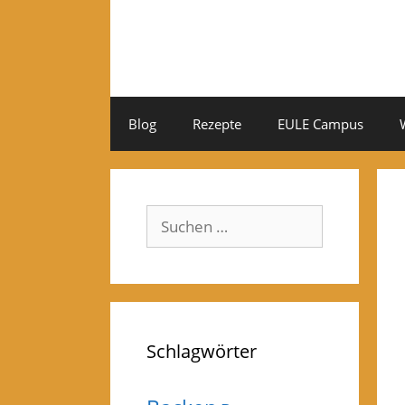
Zum
Inhalt
springen
Blog
Rezepte
EULE Campus
Suchen
nach:
Schlagwörter