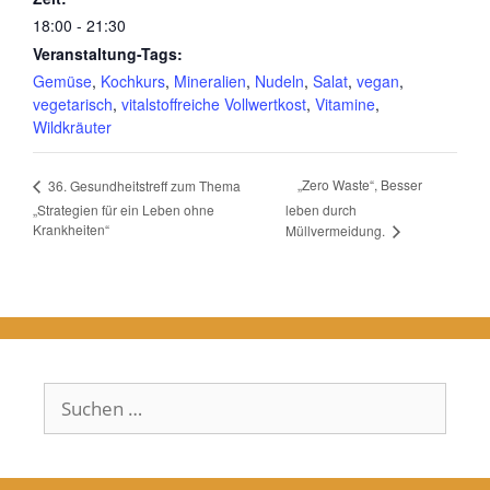
18:00 - 21:30
Veranstaltung-Tags:
Gemüse
,
Kochkurs
,
Mineralien
,
Nudeln
,
Salat
,
vegan
,
vegetarisch
,
vitalstoffreiche Vollwertkost
,
Vitamine
,
Wildkräuter
„Zero Waste“, Besser
36. Gesundheitstreff zum Thema
„Strategien für ein Leben ohne
leben durch
Krankheiten“
Müllvermeidung.
Suchen
nach: