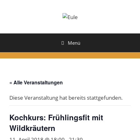
Zum
Inhalt
springen
Menü
« Alle Veranstaltungen
Diese Veranstaltung hat bereits stattgefunden.
Kochkurs: Frühlingsfit mit
Wildkräutern
11. April 2018 @ 18:00
-
21:30