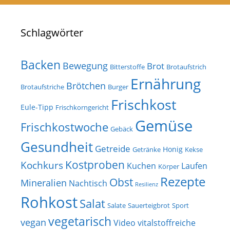
Schlagwörter
Backen
Bewegung
Brot
Bitterstoffe
Brotaufstrich
Ernährung
Brötchen
Brotaufstriche
Burger
Frischkost
Eule-Tipp
Frischkorngericht
Gemüse
Frischkostwoche
Gebäck
Gesundheit
Getreide
Honig
Getränke
Kekse
Kostproben
Kochkurs
Kuchen
Laufen
Körper
Rezepte
Obst
Mineralien
Nachtisch
Resilienz
Rohkost
Salat
Salate
Sauerteigbrot
Sport
vegetarisch
vegan
Video
vitalstoffreiche